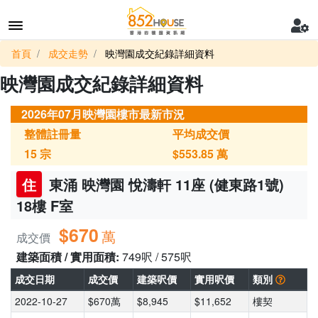
首頁
成交走勢
映灣園成交紀錄詳細資料
映灣園成交紀錄詳細資料
2026年07月映灣園樓市最新市況
整體註冊量
平均成交價
15
宗
$553.85
萬
住
東涌 映灣園 悅濤軒 11座 (健東路1號)
18樓 F室
$670
萬
成交價
建築面積 / 實用面積:
749呎 / 575呎
成交日期
成交價
建築呎價
實用呎價
類別
2022-10-27
$670萬
$8,945
$11,652
樓契