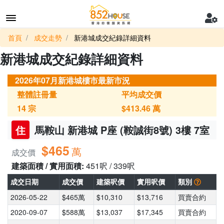
首頁
成交走勢
新港城成交紀錄詳細資料
新港城成交紀錄詳細資料
2026年07月新港城樓市最新市況
整體註冊量
平均成交價
14
宗
$413.46
萬
住
馬鞍山 新港城 P座 (鞍誠街8號) 3樓 7室
$465
萬
成交價
建築面積 / 實用面積:
451呎 / 339呎
成交日期
成交價
建築呎價
實用呎價
類別
2026-05-22
$465萬
$10,310
$13,716
買賣合約
2020-09-07
$588萬
$13,037
$17,345
買賣合約