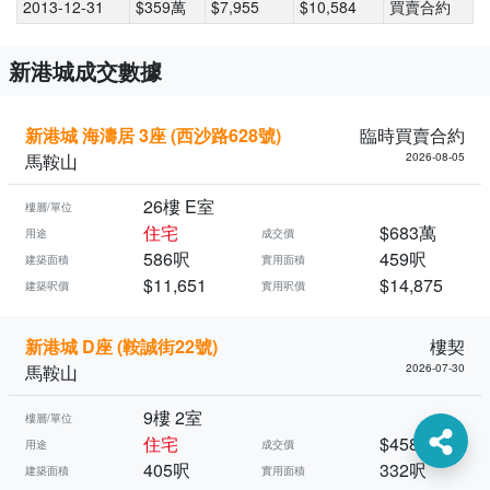
2013-12-31
$359萬
$7,955
$10,584
買賣合約
新港城成交數據
新港城 海濤居 3座 (西沙路628號)
臨時買賣合約
馬鞍山
2026-08-05
26樓 E室
樓層/單位
住宅
$683萬
用途
成交價
586呎
459呎
建築面積
實用面積
$11,651
$14,875
建築呎價
實用呎價
新港城 D座 (鞍誠街22號)
樓契
馬鞍山
2026-07-30
9樓 2室
樓層/單位
住宅
$458萬
用途
成交價
405呎
332呎
建築面積
實用面積