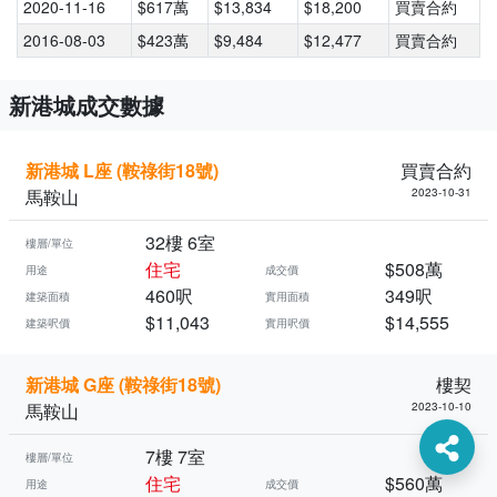
2020-11-16
$617萬
$13,834
$18,200
買賣合約
2016-08-03
$423萬
$9,484
$12,477
買賣合約
新港城成交數據
新港城 L座 (鞍祿街18號)
買賣合約
馬鞍山
2023-10-31
32樓 6室
樓層/單位
住宅
$508萬
用途
成交價
460呎
349呎
建築面積
實用面積
$11,043
$14,555
建築呎價
實用呎價
新港城 G座 (鞍祿街18號)
樓契
馬鞍山
2023-10-10
7樓 7室
樓層/單位
住宅
$560萬
用途
成交價