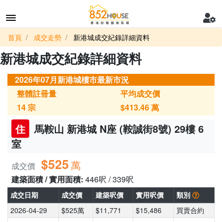
首頁
成交走勢
新港城成交紀錄詳細資料
新港城成交紀錄詳細資料
2026年07月新港城樓市最新市況
整體註冊量
平均成交價
14
宗
$413.46
萬
住
馬鞍山 新港城 N座 (鞍誠街8號) 29樓 6
室
$525
萬
成交價
建築面積 / 實用面積:
446呎 / 339呎
成交日期
成交價
建築呎價
實用呎價
類別
2026-04-29
$525萬
$11,771
$15,486
買賣合約