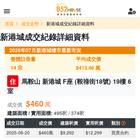
首頁
成交走勢
新港城成交紀錄詳細資料
新港城成交紀錄詳細資料
2026年07月新港城樓市最新市況
整體註冊量
平均成交價
14
宗
$413.46
萬
住
馬鞍山 新港城 F座 (鞍祿街18號) 19樓 6
室
$460
萬
成交價
建築面積 / 實用面積:
495呎 / 374呎
成交日期
成交價
建築呎價
實用呎價
類別
2025-08-20
$460萬
$9,292
$12,299
買賣合約