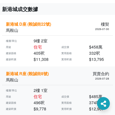
新港城成交數據
新港城 D座 (鞍誠街22號)
樓契
馬鞍山
2026-07-30
9樓 2室
樓層/單位
住宅
$458萬
用途
成交價
405呎
332呎
建築面積
實用面積
$11,308
$13,795
建築呎價
實用呎價
新港城 R座 (鞍誠街8號)
買賣合約
馬鞍山
2026-07-28
2樓 1室
樓層/單位
住宅
$485萬
用途
成交價
496呎
374呎
建築面積
實用面積
$9,778
$12,967
建築呎價
實用呎價