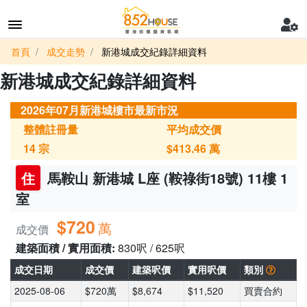
首頁
成交走勢
新港城成交紀錄詳細資料
新港城成交紀錄詳細資料
2026年07月新港城樓市最新市況
整體註冊量
平均成交價
14
宗
$413.46
萬
住
馬鞍山 新港城 L座 (鞍祿街18號) 11樓 1
室
$720
萬
成交價
建築面積 / 實用面積:
830呎 / 625呎
成交日期
成交價
建築呎價
實用呎價
類別
2025-08-06
$720萬
$8,674
$11,520
買賣合約