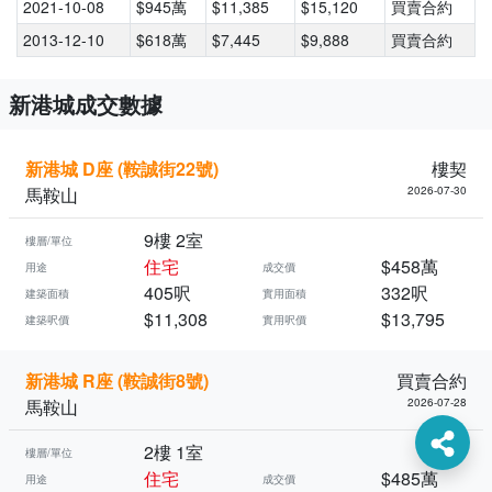
2021-10-08
$945萬
$11,385
$15,120
買賣合約
2013-12-10
$618萬
$7,445
$9,888
買賣合約
新港城成交數據
新港城 D座 (鞍誠街22號)
樓契
馬鞍山
2026-07-30
9樓 2室
樓層/單位
住宅
$458萬
用途
成交價
405呎
332呎
建築面積
實用面積
$11,308
$13,795
建築呎價
實用呎價
新港城 R座 (鞍誠街8號)
買賣合約
馬鞍山
2026-07-28
2樓 1室
樓層/單位
住宅
$485萬
用途
成交價