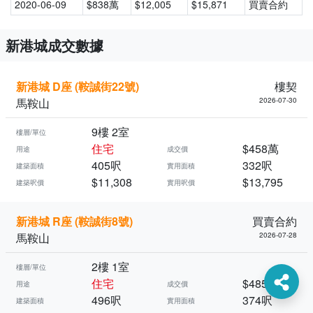
2020-06-09
$838萬
$12,005
$15,871
買賣合約
新港城成交數據
新港城 D座 (鞍誠街22號)
樓契
馬鞍山
2026-07-30
9樓 2室
樓層/單位
住宅
$458萬
用途
成交價
405呎
332呎
建築面積
實用面積
$11,308
$13,795
建築呎價
實用呎價
新港城 R座 (鞍誠街8號)
買賣合約
馬鞍山
2026-07-28
2樓 1室
樓層/單位
住宅
$485萬
用途
成交價
496呎
374呎
建築面積
實用面積