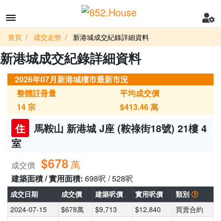
首頁
成交走勢
新港城成交紀錄詳細資料
新港城成交紀錄詳細資料
2026年07月新港城樓市最新市況
整體註冊量
平均成交價
14
宗
$413.46
萬
住
馬鞍山 新港城 J座 (鞍祿街18號) 21樓 4
室
$678
萬
成交價
建築面積 / 實用面積:
698呎 / 528呎
成交日期
成交價
建築呎價
實用呎價
類別
2024-07-15
$678萬
$9,713
$12,840
買賣合約