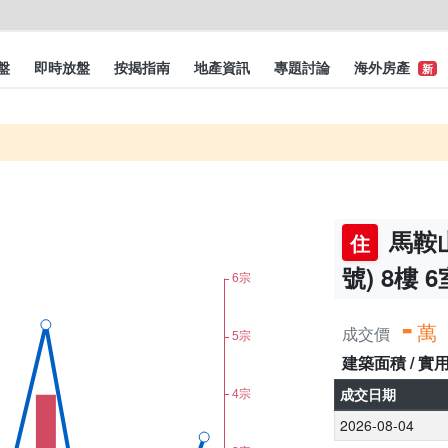
盤
即時放盤
按揭指南
地產資訊
專題討論
海外房產
新
馬鞍山
住
號) 8樓 6
-
萬
成交價
建築面積 / 實
成交日期
2026-08-04