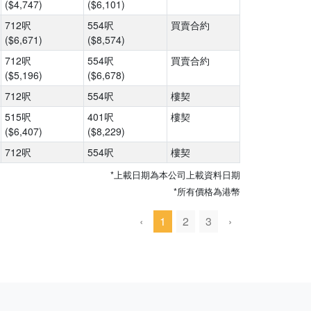
($4,747)
($6,101)
712呎
554呎
買賣合約
($6,671)
($8,574)
712呎
554呎
買賣合約
($5,196)
($6,678)
712呎
554呎
樓契
515呎
401呎
樓契
($6,407)
($8,229)
712呎
554呎
樓契
*上載日期為本公司上載資料日期
*所有價格為港幣
‹
1
2
3
›