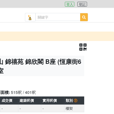
登入
登記
 錦禧苑 錦欣閣 B座 (恆康街6
室
用面積:
515呎 / 401呎
成交價
建築呎價
實用呎價
類別
-
-
-
樓契