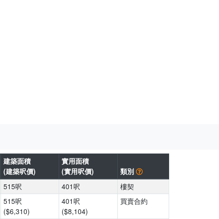
建築面積
實用面積
(建築呎價)
(實用呎價)
類別
515呎
401呎
樓契
515呎
401呎
買賣合約
($6,310)
($8,104)