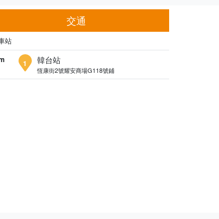
交通
車站
m
韓台站
1
恆康街2號耀安商場G118號鋪