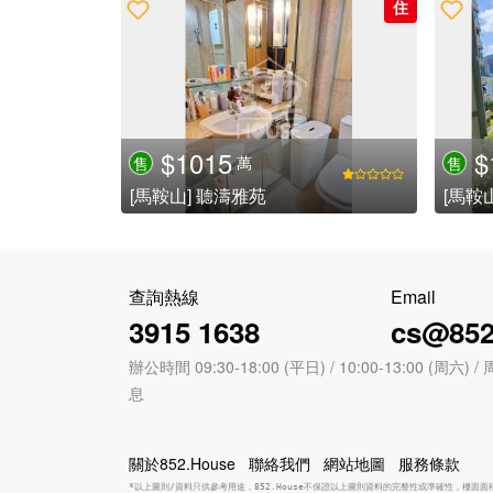
住
$1015
$
萬
售
售
[馬鞍山] 聽濤雅苑
[馬鞍
查詢熱線
Email
3915 1638
cs@852
辦公時間 09:30-18:00 (平日) / 10:00-13:00 (周
息
關於852.House
聯絡我們
網站地圖
服務條款
*以上圖則/資料只供參考用途，852.House不保證以上圖則資料的完整性或準確性，樓面