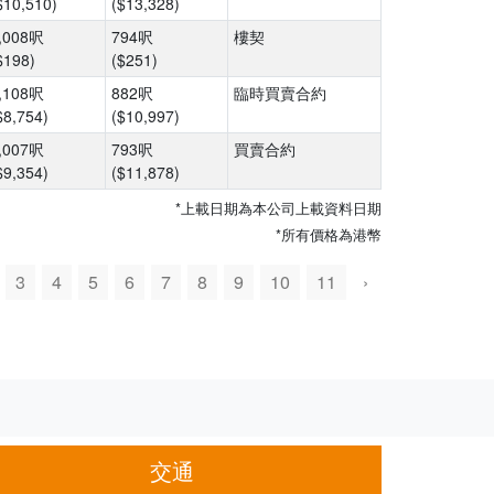
$10,510)
($13,328)
,008呎
794呎
樓契
$198)
($251)
,108呎
882呎
臨時買賣合約
$8,754)
($10,997)
,007呎
793呎
買賣合約
$9,354)
($11,878)
*上載日期為本公司上載資料日期
*所有價格為港幣
3
4
5
6
7
8
9
10
11
›
交通