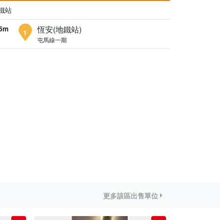
鐵站
5m
恆安(地鐵站)
1
屯馬線一期
更多該區出售單位