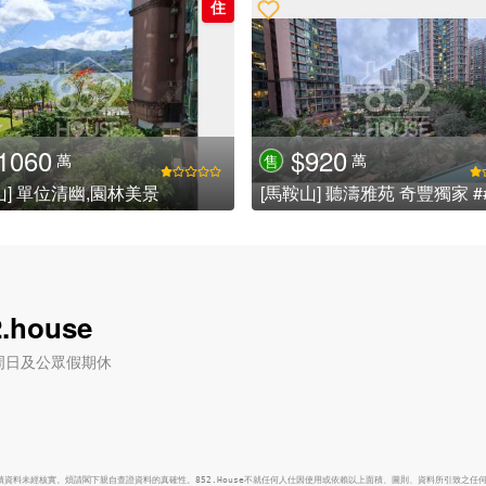
住
1060
$920
萬
萬
售
山] 單位清幽,園林美景
.house
六) / 周日及公眾假期休
面積資料未經核實。煩請閣下親自查證資料的真確性。852.House不就任何人仕因使用或依賴以上面積、圖則、資料所引致之任