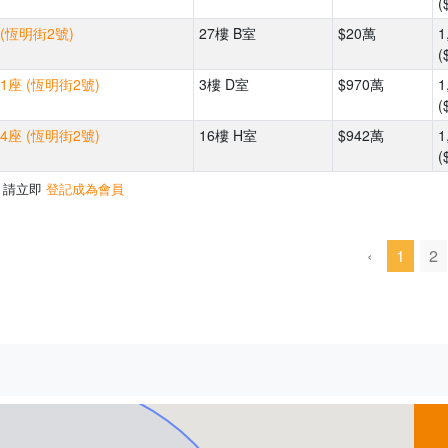
(
(恆明街2號)
27樓 B室
$20萬
1
(
1座 (恆明街2號)
3樓 D室
$970萬
1
(
4座 (恆明街2號)
16樓 H室
$942萬
1
(
，請立即
登記成為會員
‹
1
2
500m