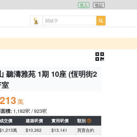
登入
登記
 聽濤雅苑 1期 10座 (恆明街2
F室
,213
萬
用面積:
1,182呎 / 923呎
成交價
建築呎價
實用呎價
類別
$1,213萬
$10,262
$13,141
買賣合約