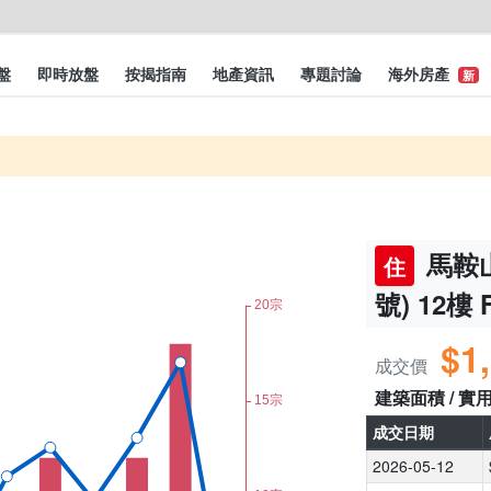
盤
即時放盤
按揭指南
地產資訊
專題討論
海外房產
新
馬鞍山
住
號) 12樓 
$1
成交價
建築面積 / 實
成交日期
2026-05-12