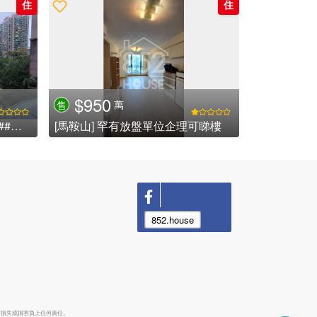
住
住
$950
萬
售
[馬鞍山] 聽濤雅苑 奇豐獨家 ###新裝修,三房+工人房,廚廁新裝,特色內園清雅別苑,歡迎參觀比較### (已租售)
[馬鞍山] 罕有放盤單位企理可睇樓
852.house
何損失或損害負上任何責任。