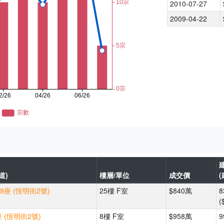
2010-07-27
2009-04-22
道)
樓層/單位
成交價
9座 (恆明街2號)
25樓 F室
$840萬
8
(
 (恆明街2號)
8樓 F室
$958萬
9