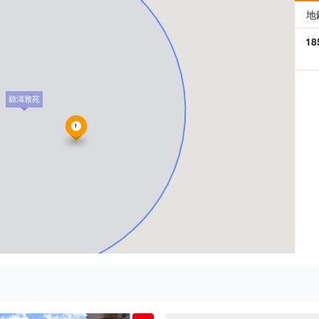
地
18
聽濤雅苑
1