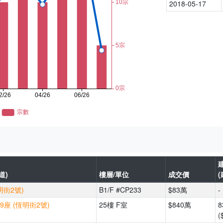
2018-05-17
道)
樓層/單位
成交價
明街2號)
B1/F #CP233
$83萬
-
9座 (恆明街2號)
25樓 F室
$840萬
8
(