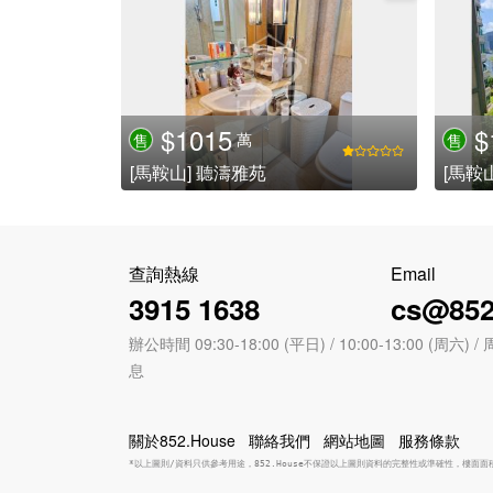
$1015
$
萬
售
售
[馬鞍山] 聽濤雅苑
[馬鞍
查詢熱線
Email
3915 1638
cs@852
辦公時間 09:30-18:00 (平日) / 10:00-13:00 (周
息
關於852.House
聯絡我們
網站地圖
服務條款
*以上圖則/資料只供參考用途，852.House不保證以上圖則資料的完整性或準確性，樓面