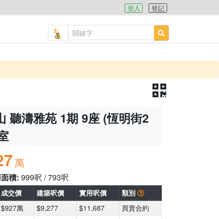
登入
登記
 聽濤雅苑 1期 9座 (恆明街2
C室
27
萬
用面積:
999呎 / 793呎
成交價
建築呎價
實用呎價
類別
$927萬
$9,277
$11,687
買賣合約