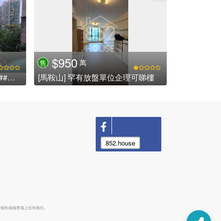
$950
萬
售
[馬鞍山] 聽濤雅苑 奇豐獨家 ###新裝修,三房+工人房,廚廁新裝,特色內園清雅別苑,歡迎參觀比較### (已租售)
[馬鞍山] 罕有放盤單位企理可睇樓
852.house
何損失或損害負上任何責任。