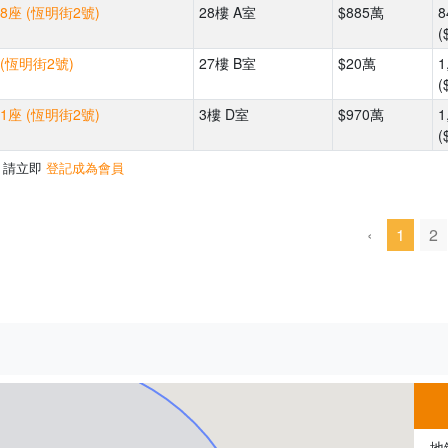
8座 (恆明街2號)
28樓 A室
$885萬
8
(
(恆明街2號)
27樓 B室
$20萬
1
(
1座 (恆明街2號)
3樓 D室
$970萬
1
(
，請立即
登記成為會員
‹
1
2
500m
地