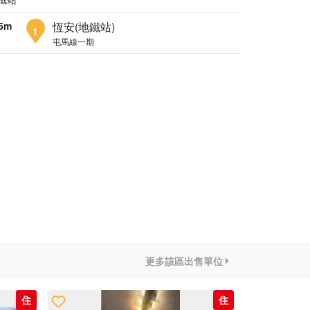
5m
恆安(地鐵站)
1
屯馬線一期
更多該區出售單位
住
住