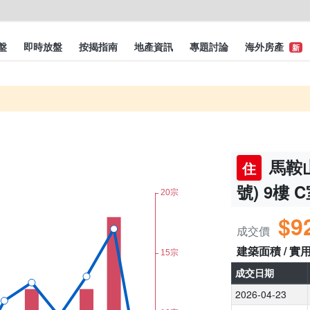
盤
即時放盤
按揭指南
地產資訊
專題討論
海外房產
新
馬鞍山
住
號) 9樓 
$9
成交價
建築面積 / 實
成交日期
2026-04-23