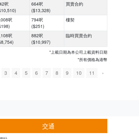
42呎
664呎
買賣合約
$10,510)
($13,328)
,008呎
794呎
樓契
$198)
($251)
,108呎
882呎
臨時買賣合約
$8,754)
($10,997)
*上載日期為本公司上載資料日期
*所有價格為港幣
3
4
5
6
7
8
9
10
11
›
交通
鐵站