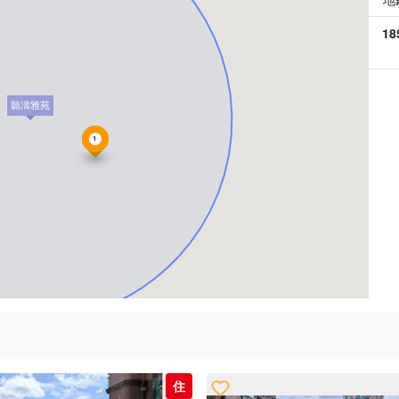
18
聽濤雅苑
1
住