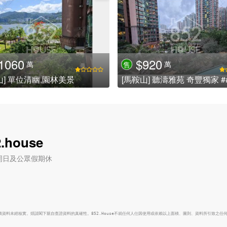
1060
$920
萬
萬
售
山] 單位清幽,園林美景
.house
六) / 周日及公眾假期休
面積資料未經核實。煩請閣下親自查證資料的真確性。852.House不就任何人仕因使用或依賴以上面積、圖則、資料所引致之任