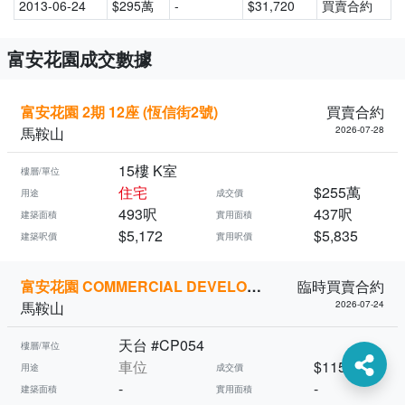
2013-06-24
$295萬
-
$31,720
買賣合約
富安花園成交數據
富安花園 2期 12座 (恆信街2號)
買賣合約
馬鞍山
2026-07-28
15樓 K室
樓層/單位
住宅
$255萬
用途
成交價
493呎
437呎
建築面積
實用面積
$5,172
$5,835
建築呎價
實用呎價
富安花園 COMMERCIAL DEVELOP (恆信街2號)
臨時買賣合約
馬鞍山
2026-07-24
天台 #CP054
樓層/單位
車位
$115萬
用途
成交價
-
-
建築面積
實用面積