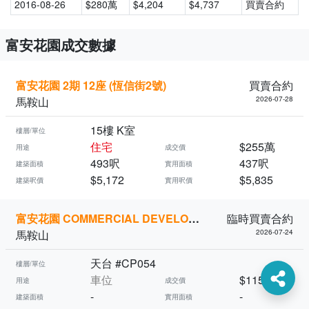
2016-08-26
$280萬
$4,204
$4,737
買賣合約
富安花園成交數據
富安花園 2期 12座 (恆信街2號)
買賣合約
馬鞍山
2026-07-28
15樓 K室
樓層/單位
住宅
$255萬
用途
成交價
493呎
437呎
建築面積
實用面積
$5,172
$5,835
建築呎價
實用呎價
富安花園 COMMERCIAL DEVELOP (恆信街2號)
臨時買賣合約
馬鞍山
2026-07-24
天台 #CP054
樓層/單位
車位
$115萬
用途
成交價
-
-
建築面積
實用面積