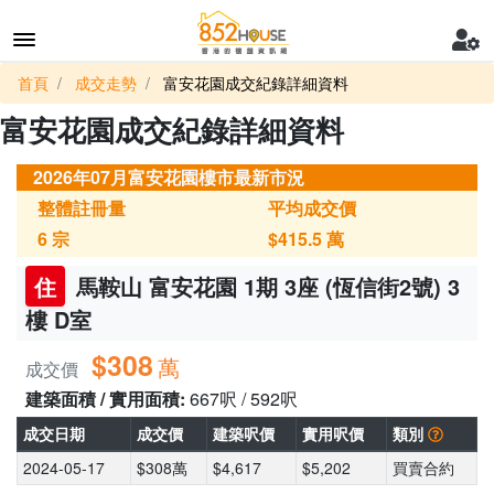
首頁
成交走勢
富安花園成交紀錄詳細資料
富安花園成交紀錄詳細資料
2026年07月富安花園樓市最新市況
整體註冊量
平均成交價
6
宗
$415.5
萬
住
馬鞍山 富安花園 1期 3座 (恆信街2號) 3
樓 D室
$308
萬
成交價
建築面積 / 實用面積:
667呎 / 592呎
成交日期
成交價
建築呎價
實用呎價
類別
2024-05-17
$308萬
$4,617
$5,202
買賣合約