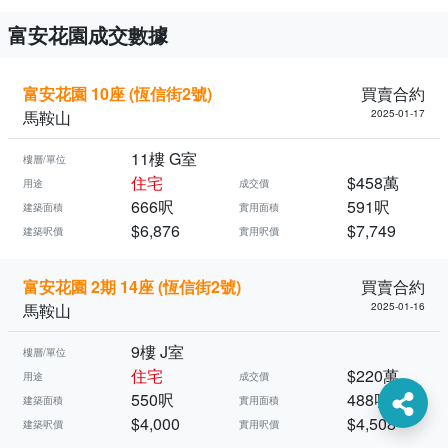
富安花園成交數據
富安花園 10座 (恆信街2號)
買賣合約
馬鞍山
2025-01-17
11樓 G室
樓層/單位
住宅
$458萬
用途
成交價
666呎
591呎
建築面積
實用面積
$6,876
$7,749
建築呎價
實用呎價
富安花園 2期 14座 (恆信街2號)
買賣合約
馬鞍山
2025-01-16
9樓 J室
樓層/單位
住宅
$220萬
用途
成交價
550呎
488呎
建築面積
實用面積
$4,000
$4,508
建築呎價
實用呎價