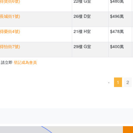
(得寶街6號)
22樓 G室
$480萬
(長城街1號)
26樓 D室
$496萬
(得榮街4號)
21樓 H室
$478萬
(得怡街7號)
29樓 G室
$400萬
，請立即
登記成為會員
‹
1
2
500m