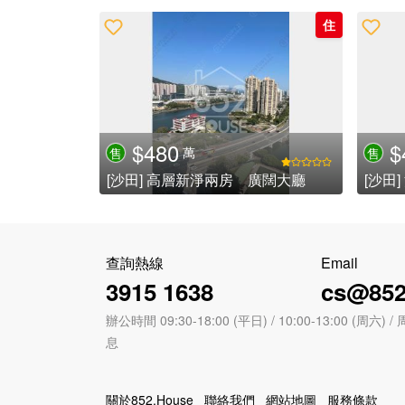
住
$480
$
萬
售
售
[沙田] 高層新淨兩房 廣闊大廳
查詢熱線
Email
3915 1638
cs@852
辦公時間 09:30-18:00 (平日) / 10:00-13:00 (周
息
關於852.House
聯絡我們
網站地圖
服務條款