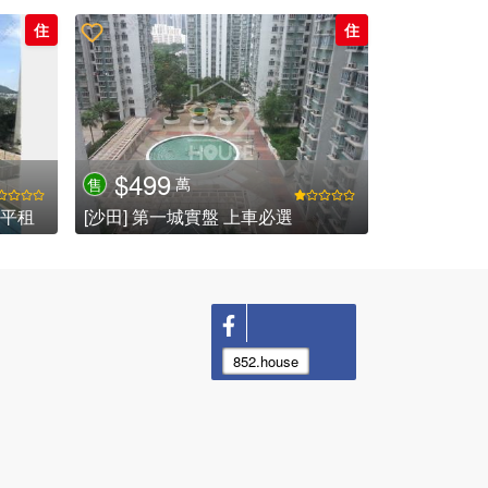
住
住
$499
萬
售
 平租
[沙田] 第一城實盤 上車必選
852.house