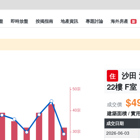
盤
即時放盤
按揭指南
地產資訊
專題討論
海外房產
新
沙田 
住
22樓 F室
$4
成交價
建築面積 / 實
成交日期
2026-06-03