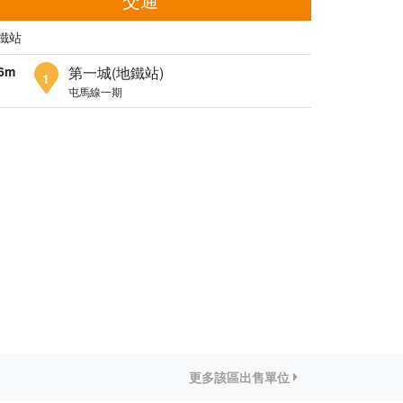
鐵站
6m
第一城(地鐵站)
1
屯馬線一期
更多該區出售單位