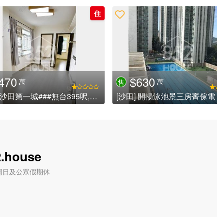
住
470
$630
萬
萬
售
[沙田] 沙田第一城###無台395呎,靚裝修,即買即住即收租,歡迎查詢詳情### (已租)
[沙田] 開揚泳池景三房齊傢電
.house
六) / 周日及公眾假期休