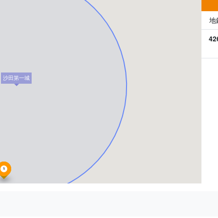
地
42
沙田第一城
1