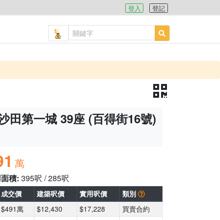
登入
登記
沙田第一城 39座 (百得街16號)
91
萬
用面積:
395呎 / 285呎
成交價
建築呎價
實用呎價
類別
$491萬
$12,430
$17,228
買賣合約