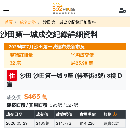
首頁
成交走勢
沙田第一城成交紀錄詳細資料
沙田第一城成交紀錄詳細資料
2026年07月沙田第一城樓市最新市況
整體註冊量
平均成交價
32
宗
$425.98
萬
住
沙田 沙田第一城 9座 (得基街3號) 8樓 D
室
$465
萬
成交價
建築面積 / 實用面積:
395呎 / 327呎
成交日期
成交價
建築呎價
實用呎價
類別
2026-05-29
$465萬
$11,772
$14,220
買賣合約