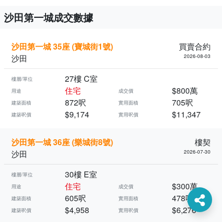
沙田第一城成交數據
沙田第一城 35座 (寶城街1號)
買賣合約
沙田
2026-08-03
27樓 C室
樓層/單位
住宅
$800萬
用途
成交價
872呎
705呎
建築面積
實用面積
$9,174
$11,347
建築呎價
實用呎價
沙田第一城 36座 (樂城街8號)
樓契
沙田
2026-07-30
30樓 E室
樓層/單位
住宅
$300萬
用途
成交價
605呎
478呎
建築面積
實用面積
$4,958
$6,276
建築呎價
實用呎價