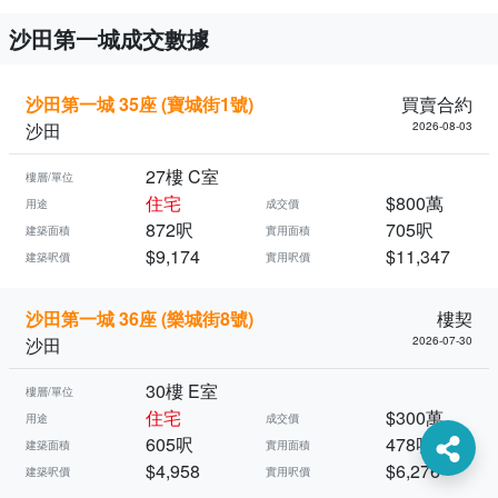
沙田第一城成交數據
沙田第一城 35座 (寶城街1號)
買賣合約
沙田
2026-08-03
27樓 C室
樓層/單位
住宅
$800萬
用途
成交價
872呎
705呎
建築面積
實用面積
$9,174
$11,347
建築呎價
實用呎價
沙田第一城 36座 (樂城街8號)
樓契
沙田
2026-07-30
30樓 E室
樓層/單位
住宅
$300萬
用途
成交價
605呎
478呎
建築面積
實用面積
$4,958
$6,276
建築呎價
實用呎價