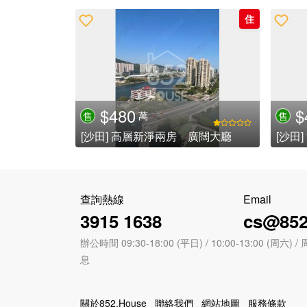
住
$480
$
萬
售
售
[沙田] 高層新淨兩房 廣闊大廳
查詢熱線
Email
3915 1638
cs@852
辦公時間 09:30-18:00 (平日) / 10:00-13:00 (周
息
關於852.House
聯絡我們
網站地圖
服務條款