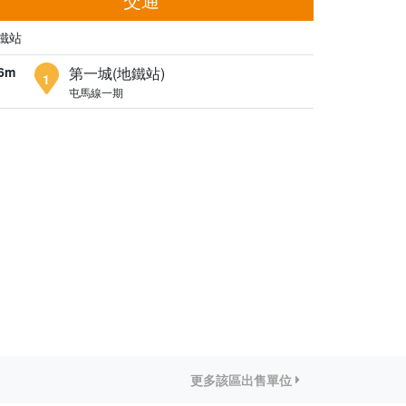
鐵站
6m
第一城(地鐵站)
1
屯馬線一期
更多該區出售單位