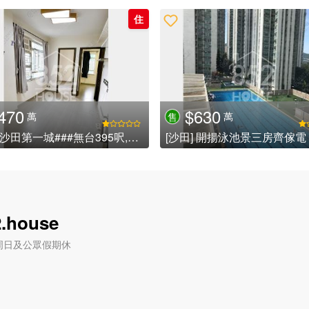
住
470
$630
萬
萬
售
[沙田] 沙田第一城###無台395呎,靚裝修,即買即住即收租,歡迎查詢詳情### (已租)
[沙田] 開揚泳池景三房齊傢電
.house
六) / 周日及公眾假期休