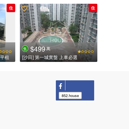
住
住
$499
萬
售
 平租
[沙田] 第一城實盤 上車必選
852.house