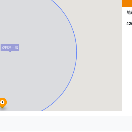
地
42
沙田第一城
1