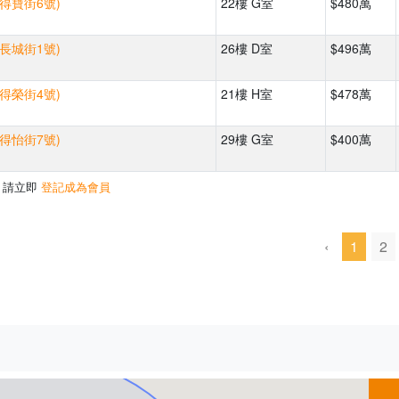
(得寶街6號)
22樓 G室
$480萬
(長城街1號)
26樓 D室
$496萬
(得榮街4號)
21樓 H室
$478萬
(得怡街7號)
29樓 G室
$400萬
，請立即
登記成為會員
‹
1
2
500m