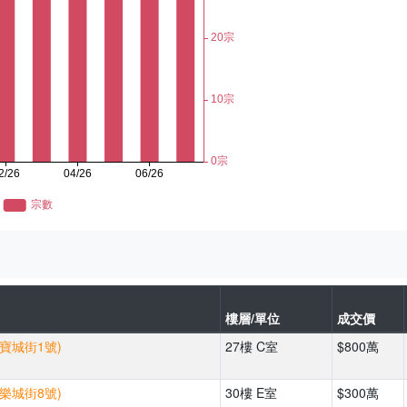
樓層/單位
成交價
(寶城街1號)
27樓 C室
$800萬
(樂城街8號)
30樓 E室
$300萬