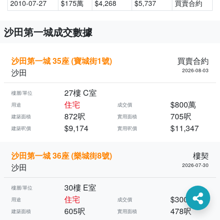
2010-07-27
$175萬
$4,268
$5,737
買賣合約
沙田第一城成交數據
沙田第一城 35座 (寶城街1號)
買賣合約
沙田
2026-08-03
27樓 C室
樓層/單位
住宅
$800萬
用途
成交價
872呎
705呎
建築面積
實用面積
$9,174
$11,347
建築呎價
實用呎價
沙田第一城 36座 (樂城街8號)
樓契
沙田
2026-07-30
30樓 E室
樓層/單位
住宅
$300萬
用途
成交價
605呎
478呎
建築面積
實用面積