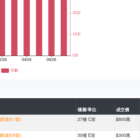
樓層/單位
成交價
(寶城街1號)
27樓 C室
$800萬
(樂城街8號)
30樓 E室
$300萬