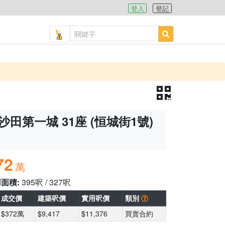
登入
登記
沙田第一城 31座 (恒城街1號)
72
萬
用面積:
395呎 / 327呎
成交價
建築呎價
實用呎價
類別
$372萬
$9,417
$11,376
買賣合約