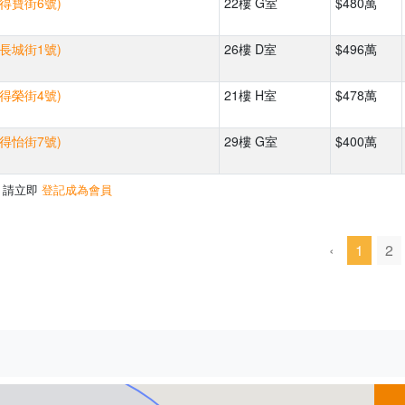
(得寶街6號)
22樓 G室
$480萬
(長城街1號)
26樓 D室
$496萬
(得榮街4號)
21樓 H室
$478萬
(得怡街7號)
29樓 G室
$400萬
，請立即
登記成為會員
‹
1
2
500m