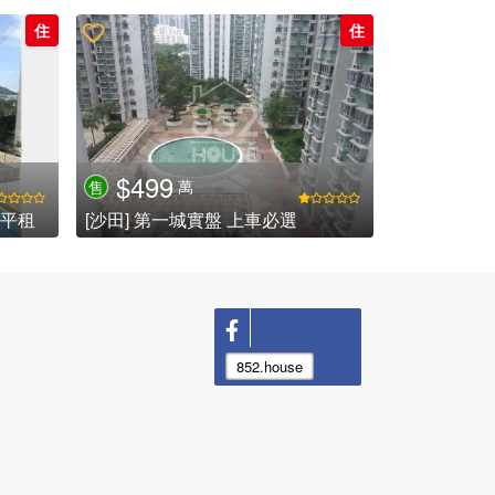
住
住
$499
萬
售
 平租
[沙田] 第一城實盤 上車必選
852.house