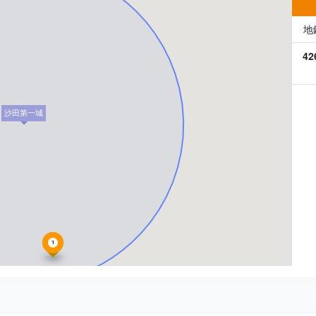
地
42
沙田第一城
1