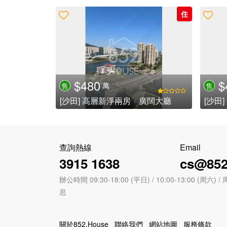
住
$480
$
萬
售
售
[沙田] 高層新淨兩房 廣闊大廳
查詢熱線
Email
3915 1638
cs@852
辦公時間 09:30-18:00 (平日) / 10:00-13:00 (周
息
關於852.House
聯絡我們
網站地圖
服務條款