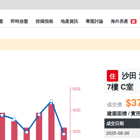
盤
即時放盤
按揭指南
地產資訊
專題討論
海外房產
新
沙田 
住
7樓 C室
$3
成交價
建築面積 / 實
成交日期
2025-08-26