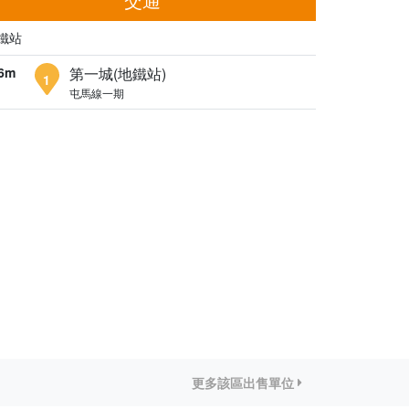
鐵站
6m
第一城(地鐵站)
1
屯馬線一期
更多該區出售單位