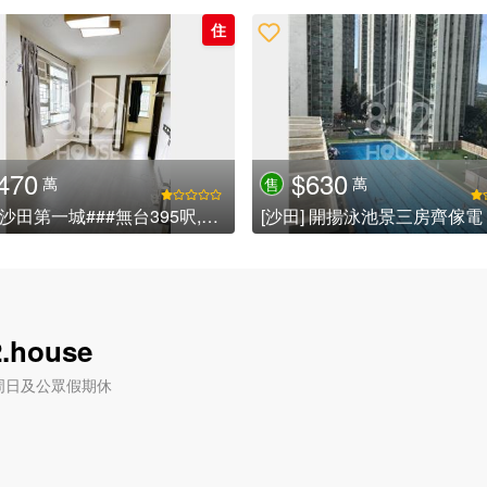
住
470
$630
萬
萬
售
[沙田] 沙田第一城###無台395呎,靚裝修,即買即住即收租,歡迎查詢詳情### (已租)
[沙田] 開揚泳池景三房齊傢電
.house
六) / 周日及公眾假期休