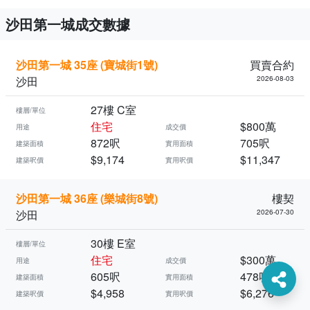
沙田第一城成交數據
沙田第一城 35座 (寶城街1號)
買賣合約
沙田
2026-08-03
27樓 C室
樓層/單位
住宅
$800萬
用途
成交價
872呎
705呎
建築面積
實用面積
$9,174
$11,347
建築呎價
實用呎價
沙田第一城 36座 (樂城街8號)
樓契
沙田
2026-07-30
30樓 E室
樓層/單位
住宅
$300萬
用途
成交價
605呎
478呎
建築面積
實用面積
$4,958
$6,276
建築呎價
實用呎價