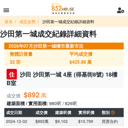
首頁
成交走勢
沙田第一城成交紀錄詳細資料
沙田第一城成交紀錄詳細資料
2026年07月沙田第一城樓市最新市況
整體註冊量
平均成交價
32
宗
$425.98
萬
住
沙田 沙田第一城 4座 (得基街8號) 18樓
B室
$892
萬
成交價
建築面積 / 實用面積:
980呎 / 826呎
成交日期
成交價
建築呎價
實用呎價
類別
2024-12-02
$892萬
$9,102
$10,799
買賣合約