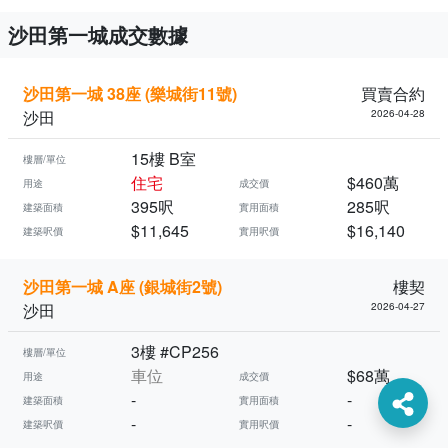
沙田第一城成交數據
沙田第一城 38座 (樂城街11號)
買賣合約
沙田
2026-04-28
15樓 B室
樓層/單位
住宅
$460萬
用途
成交價
395呎
285呎
建築面積
實用面積
$11,645
$16,140
建築呎價
實用呎價
沙田第一城 A座 (銀城街2號)
樓契
沙田
2026-04-27
3樓 #CP256
樓層/單位
車位
$68萬
用途
成交價
-
-
建築面積
實用面積
-
-
建築呎價
實用呎價