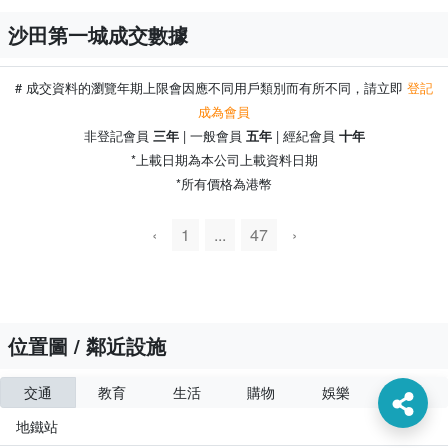
沙田第一城成交數據
# 成交資料的瀏覽年期上限會因應不同用戶類別而有所不同，請立即
登記
成為會員
非登記會員
| 一般會員
| 經紀會員
三年
五年
十年
*上載日期為本公司上載資料日期
*所有價格為港幣
500m
‹
1
...
47
›
位置圖 / 鄰近設施
交通
教育
生活
購物
娛樂
醫療
沙田第一城
地鐵站