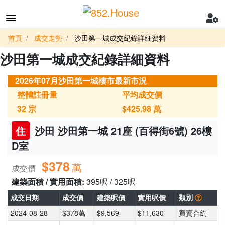
首頁
成交走勢
沙田第一城成交紀錄詳細資料
沙田第一城成交紀錄詳細資料
2026年07月沙田第一城樓市最新市況
整體註冊量
平均成交價
32
宗
$425.98
萬
住
沙田 沙田第一城 21座 (百得街6號) 26樓
D室
$378
萬
成交價
建築面積 / 實用面積:
395呎 / 325呎
成交日期
成交價
建築呎價
實用呎價
類別
2024-08-28
$378萬
$9,569
$11,630
買賣合約