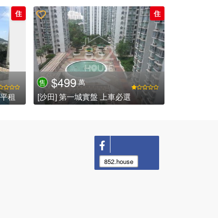
住
住
$499
萬
售
 平租
[沙田] 第一城實盤 上車必選
852.house