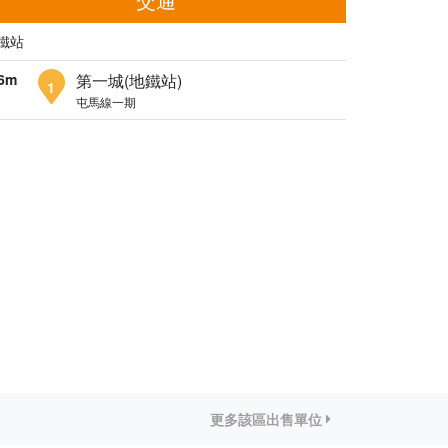
鐵站
6m
第一城(地鐵站)
1
屯馬線一期
更多該區出售單位