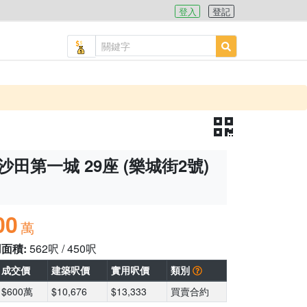
登入
登記
沙田第一城 29座 (樂城街2號)
00
萬
用面積:
562呎 / 450呎
成交價
建築呎價
實用呎價
類別
$600萬
$10,676
$13,333
買賣合約