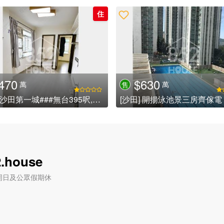
住
470
$630
萬
萬
售
[沙田] 沙田第一城###無台395呎,靚裝修,即買即住即收租,歡迎查詢詳情### (已租)
[沙田] 開揚泳池景三房齊傢電
.house
六) / 周日及公眾假期休