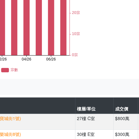
樓層/單位
成交價
(寶城街1號)
27樓 C室
$800萬
(樂城街8號)
30樓 E室
$300萬