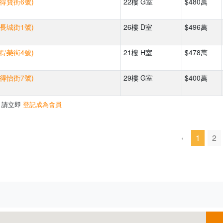
(得寶街6號)
22樓 G室
$480萬
(長城街1號)
26樓 D室
$496萬
(得榮街4號)
21樓 H室
$478萬
(得怡街7號)
29樓 G室
$400萬
，請立即
登記成為會員
‹
1
2