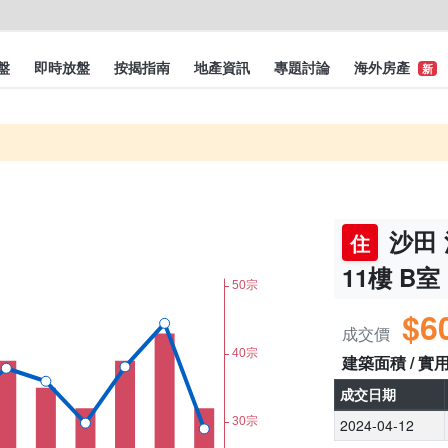
盤
即時放盤
按揭指南
地產資訊
專題討論
海外房產
新
沙田 
住
11樓 B室
$6
成交價
建築面積 / 實
成交日期
2024-04-12