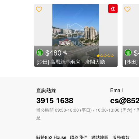
住
$480
$
萬
售
售
[沙田] 高層新淨兩房 廣闊大廳
查詢熱線
Email
3915 1638
cs@852
辦公時間 09:30-18:00 (平日) / 10:00-13:00 (周
息
關於852.House
聯絡我們
網站地圖
服務條款