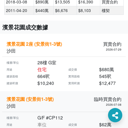
2018-03-08
$890萬
$13,505
$16,390
買賣合約
2011-04-20
$440萬
$6,676
$8,103
樓契
濱景花園成交數據
濱景花園 2座 (安景街1-3號)
買賣合約
沙田
2026-07-29
28樓 G室
樓層/單位
住宅
$680萬
用途
成交價
664呎
545呎
建築面積
實用面積
$10,240
$12,477
建築呎價
實用呎價
濱景花園 (安景街1-3號)
臨時買賣合約
沙田
2026-07-08
G/F #CP112
樓層/單位
車位
$62萬
用途
成交價