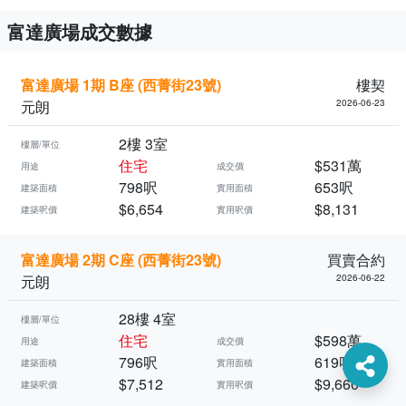
富達廣場成交數據
富達廣場 1期 B座 (西菁街23號)
樓契
元朗
2026-06-23
2樓 3室
樓層/單位
住宅
$531萬
用途
成交價
798呎
653呎
建築面積
實用面積
$6,654
$8,131
建築呎價
實用呎價
富達廣場 2期 C座 (西菁街23號)
買賣合約
元朗
2026-06-22
28樓 4室
樓層/單位
住宅
$598萬
用途
成交價
796呎
619呎
建築面積
實用面積
$7,512
$9,660
建築呎價
實用呎價