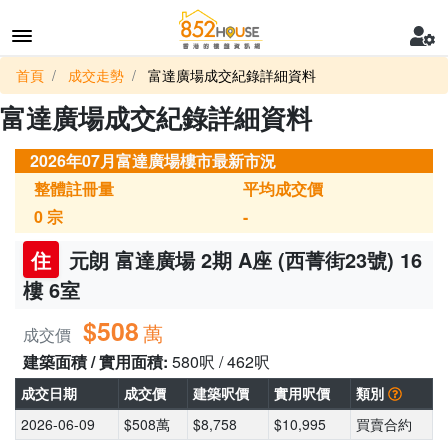
首頁
成交走勢
富達廣場成交紀錄詳細資料
富達廣場成交紀錄詳細資料
2026年07月富達廣場樓市最新市況
整體註冊量
平均成交價
0
宗
-
住
元朗 富達廣場 2期 A座 (西菁街23號) 16
樓 6室
$508
萬
成交價
建築面積 / 實用面積:
580呎 / 462呎
成交日期
成交價
建築呎價
實用呎價
類別
2026-06-09
$508萬
$8,758
$10,995
買賣合約