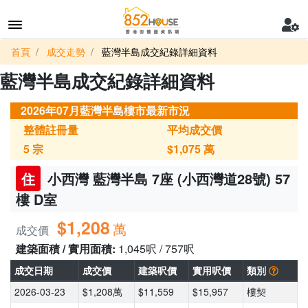
首頁
成交走勢
藍灣半島成交紀錄詳細資料
藍灣半島成交紀錄詳細資料
2026年07月藍灣半島樓市最新市況
整體註冊量
平均成交價
5
宗
$1,075
萬
住
小西灣 藍灣半島 7座 (小西灣道28號) 57
樓 D室
$1,208
萬
成交價
建築面積 / 實用面積:
1,045呎 / 757呎
成交日期
成交價
建築呎價
實用呎價
類別
2026-03-23
$1,208萬
$11,559
$15,957
樓契