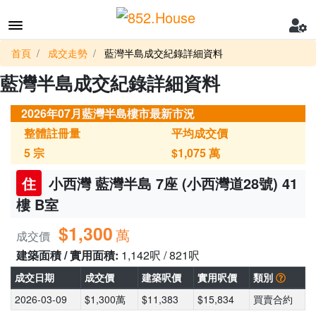
首頁
成交走勢
藍灣半島成交紀錄詳細資料
藍灣半島成交紀錄詳細資料
2026年07月藍灣半島樓市最新市況
整體註冊量
平均成交價
5
宗
$1,075
萬
住
小西灣 藍灣半島 7座 (小西灣道28號) 41
樓 B室
$1,300
萬
成交價
建築面積 / 實用面積:
1,142呎 / 821呎
成交日期
成交價
建築呎價
實用呎價
類別
2026-03-09
$1,300萬
$11,383
$15,834
買賣合約