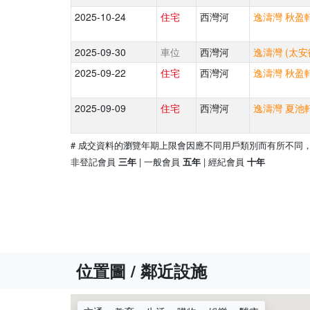
2025-10-24
住宅
西灣河
逸濤灣 秋盈軒
2025-09-30
車位
西灣河
逸濤灣 (太安
2025-09-22
住宅
西灣河
逸濤灣 秋盈軒
2025-09-09
住宅
西灣河
逸濤灣 夏池軒
# 成交資料的瀏覽年期上限會因應不同用戶類別而有所不同
非登記會員
| 一般會員
| 經紀會員
三年
五年
十年
位置圖 / 鄰近設施