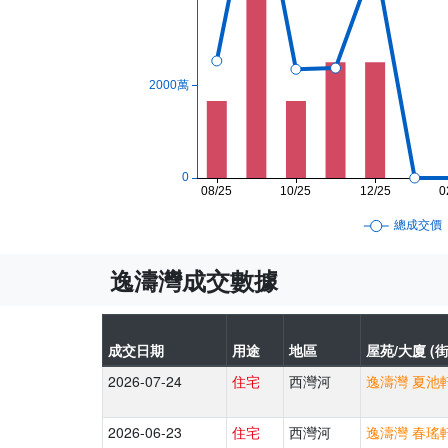
逸濤灣成交數據
成交日期
用途
地區
屋苑/大廈 (街
2026-07-24
住宅
西灣河
逸濤灣 夏池軒
2026-06-23
住宅
西灣河
逸濤灣 春瑤軒