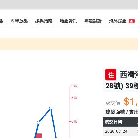
盤
即時放盤
按揭指南
地產資訊
專題討論
海外房產
新
西灣河
住
28號) 39
$1
成交價
建築面積 / 實
成交日期
2026-07-24