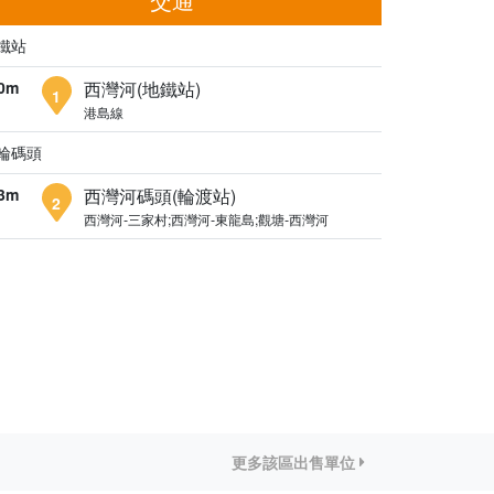
鐵站
0m
西灣河(地鐵站)
1
港島線
輪碼頭
3m
西灣河碼頭(輪渡站)
2
西灣河-三家村;西灣河-東龍島;觀塘-西灣河
更多該區出售單位