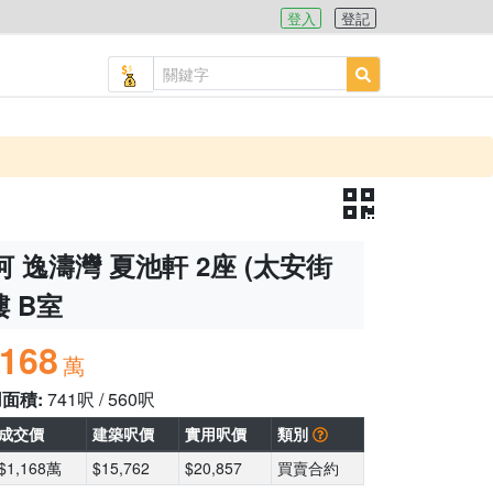
登入
登記
 逸濤灣 夏池軒 2座 (太安街
樓 B室
,168
萬
用面積:
741呎 / 560呎
成交價
建築呎價
實用呎價
類別
$1,168萬
$15,762
$20,857
買賣合約