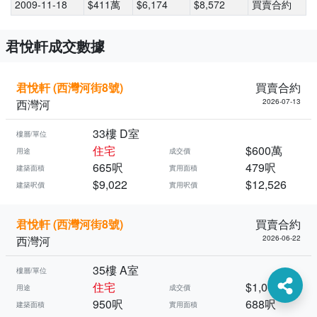
2009-11-18
$411萬
$6,174
$8,572
買賣合約
君悅軒成交數據
君悅軒 (西灣河街8號)
買賣合約
西灣河
2026-07-13
33樓 D室
樓層/單位
住宅
$600萬
用途
成交價
665呎
479呎
建築面積
實用面積
$9,022
$12,526
建築呎價
實用呎價
君悅軒 (西灣河街8號)
買賣合約
西灣河
2026-06-22
35樓 A室
樓層/單位
住宅
$1,060萬
用途
成交價
950呎
688呎
建築面積
實用面積