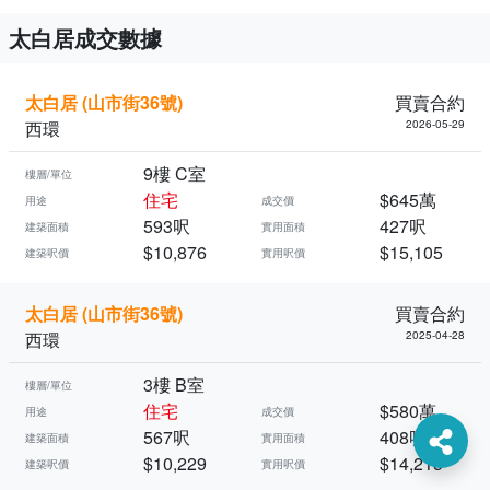
太白居成交數據
太白居 (山市街36號)
買賣合約
西環
2026-05-29
9樓 C室
樓層/單位
住宅
$645萬
用途
成交價
593呎
427呎
建築面積
實用面積
$10,876
$15,105
建築呎價
實用呎價
太白居 (山市街36號)
買賣合約
西環
2025-04-28
3樓 B室
樓層/單位
住宅
$580萬
用途
成交價
567呎
408呎
建築面積
實用面積
$10,229
$14,215
建築呎價
實用呎價