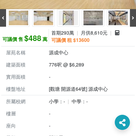
首期293萬
月供8,610元
$488
可議價 售
萬
可議價 租 $13600
屋苑名稱
源成中心
建築面積
776呎 @ $6,289
實用面積
-
樓盤地址
[觀塘 開源道64號] 源成中心
所屬校網
小學：-
中學：-
樓層
-
座向
-