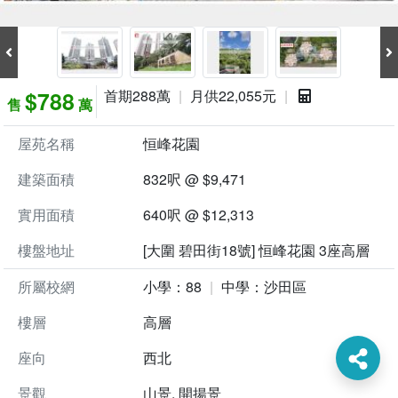
$788
首期288萬
月供22,055元
售
萬
屋苑名稱
恒峰花園
建築面積
832呎 @ $9,471
實用面積
640呎 @ $12,313
樓盤地址
[大圍 碧田街18號] 恒峰花園 3座高層
所屬校網
小學：88
中學：沙田區
樓層
高層
座向
西北
景觀
山景, 開揚景