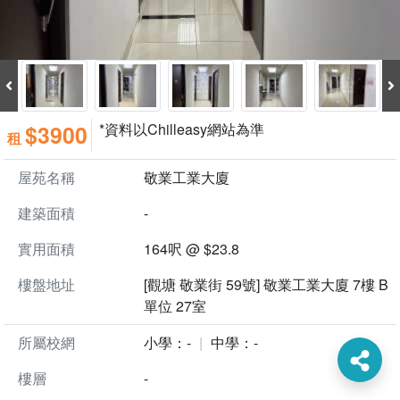
$3900
*資料以Chilleasy網站為準
租
屋苑名稱
敬業工業大廈
建築面積
-
實用面積
164呎 @ $23.8
樓盤地址
[觀塘 敬業街 59號] 敬業工業大廈 7樓 B
單位 27室
所屬校網
小學：-
中學：-
樓層
-