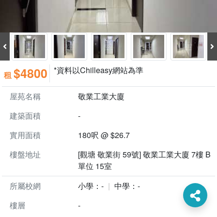
$4800
*資料以Chilleasy網站為準
租
屋苑名稱
敬業工業大廈
建築面積
-
實用面積
180呎 @ $26.7
樓盤地址
[觀塘 敬業街 59號] 敬業工業大廈 7樓 B
單位 15室
所屬校網
小學：-
中學：-
樓層
-