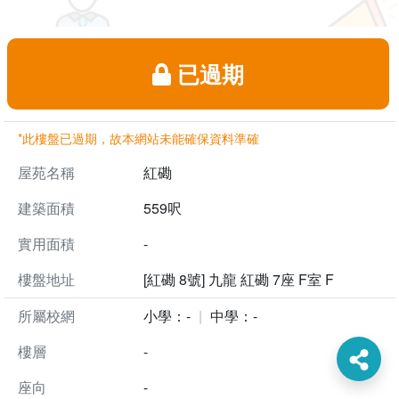
已過期
*此樓盤已過期，故本網站未能確保資料準確
屋苑名稱
紅磡
建築面積
559呎
實用面積
-
樓盤地址
[紅磡 8號] 九龍 紅磡 7座 F室 F
所屬校網
小學：-
中學：-
樓層
-
座向
-