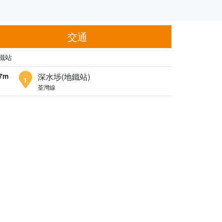
交通
鐵站
7m
深水埗(地鐵站)
1
荃灣線