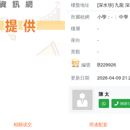
樓盤地址
[深水埗] 九龍 
所屬校網
小學：-
中學
樓層
-
座向
-
景觀
-
編號
B229926
更新日期
2026-04-09 21:
陳 太
9681
相關成交
周邊配套