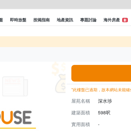
盤
即時放盤
按揭指南
地產資訊
專題討論
海外房產
新
*此樓盤已過期，故本網站未能確
屋苑名稱
深水埗
建築面積
598呎
實用面積
-