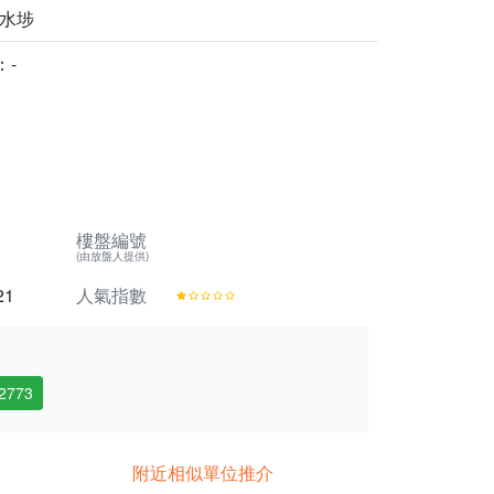
深水埗
：-
樓盤編號
(由放盤人提供)
21
人氣指數
2773
附近相似單位推介