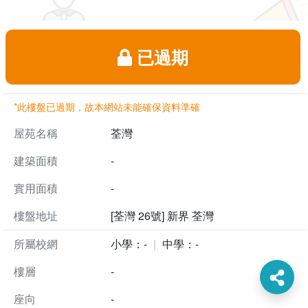
已過期
*此樓盤已過期，故本網站未能確保資料準確
屋苑名稱
荃灣
建築面積
-
實用面積
-
樓盤地址
[荃灣 26號] 新界 荃灣
所屬校網
小學：-
中學：-
樓層
-
座向
-