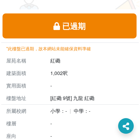
已過期
*此樓盤已過期，故本網站未能確保資料準確
屋苑名稱
紅磡
建築面積
1,002呎
實用面積
-
樓盤地址
[紅磡 9號] 九龍 紅磡
所屬校網
小學：-
中學：-
樓層
-
座向
-