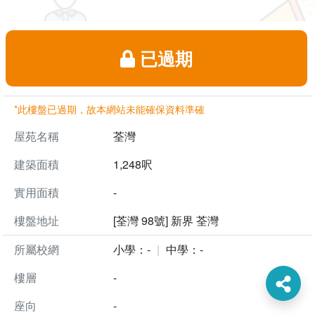
已過期
*此樓盤已過期，故本網站未能確保資料準確
屋苑名稱
荃灣
建築面積
1,248呎
實用面積
-
樓盤地址
[荃灣 98號] 新界 荃灣
所屬校網
小學：-
中學：-
樓層
-
座向
-