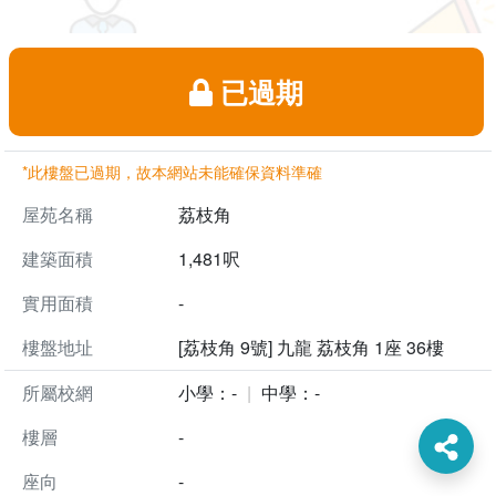
已過期
*此樓盤已過期，故本網站未能確保資料準確
屋苑名稱
荔枝角
建築面積
1,481呎
實用面積
-
樓盤地址
[荔枝角 9號] 九龍 荔枝角 1座 36樓
所屬校網
小學：-
中學：-
樓層
-
座向
-