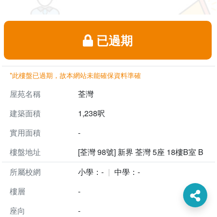
已過期
*此樓盤已過期，故本網站未能確保資料準確
屋苑名稱
荃灣
建築面積
1,238呎
實用面積
-
樓盤地址
[荃灣 98號] 新界 荃灣 5座 18樓B室 B
所屬校網
小學：-
中學：-
樓層
-
座向
-