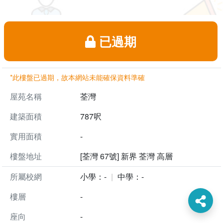
已過期
*此樓盤已過期，故本網站未能確保資料準確
屋苑名稱
荃灣
建築面積
787呎
實用面積
-
樓盤地址
[荃灣 67號] 新界 荃灣 高層
所屬校網
小學：-
中學：-
樓層
-
座向
-