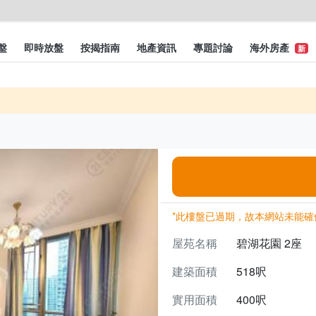
盤
即時放盤
按揭指南
地產資訊
專題討論
海外房產
新
*此樓盤已過期，故本網站未能確
屋苑名稱
碧湖花園 2座
建築面積
518呎
實用面積
400呎