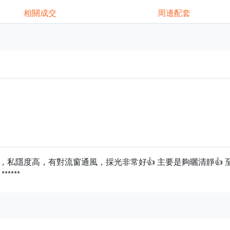
相關成交
周邊配套
高，有對流窗通風，採光非常好👍 主要是夠曬清靜👍 至HIT , 開
*****