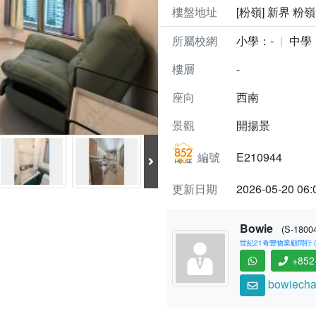
樓盤地址
[粉嶺] 新界 粉
所屬校網
小學：-
中學
樓層
-
座向
西南
景觀
開揚景
編號
E210944
更新日期
2026-05-20 06:
Bowie
(S-1800
世紀21奇豐物業顧問行 (C-
+852
bowiecha