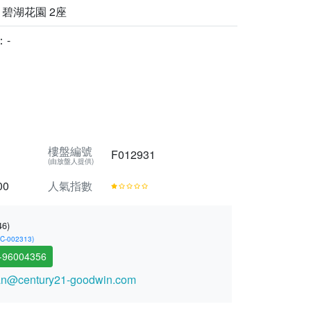
嶺 碧湖花園 2座
：-
樓盤編號
F012931
(由放盤人提供)
00
人氣指數
46)
002313)
-96004356
n@century21-goodwin.com