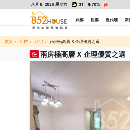
八月 8, 2026 星期六
31°
70%
買樓
租樓
搵代理
新
首頁
租樓
住宅
兩房極高層 X 企理優質之選
兩房極高層 X 企理優質之選
住