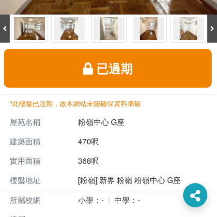
已過期
*此樓盤已過期，故本網站未能確保資料準確
屋苑名稱
粉嶺中心 G座
建築面積
470呎
實用面積
368呎
樓盤地址
[粉嶺] 新界 粉嶺 粉嶺中心 G座
所屬校網
小學：-
中學：-