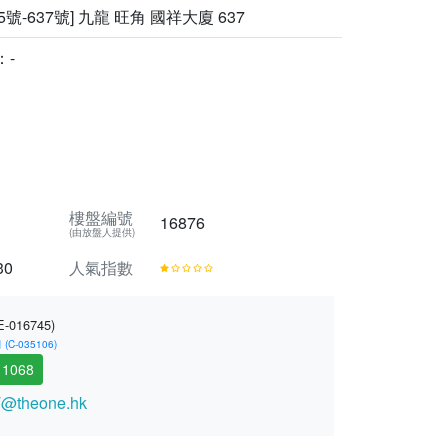
5號-637號] 九龍 旺角 國祥大廈 637
：-
樓盤編號
16876
(由放盤人提供)
30
人氣指數
E-016745)
-035106)
 1068
@theone.hk