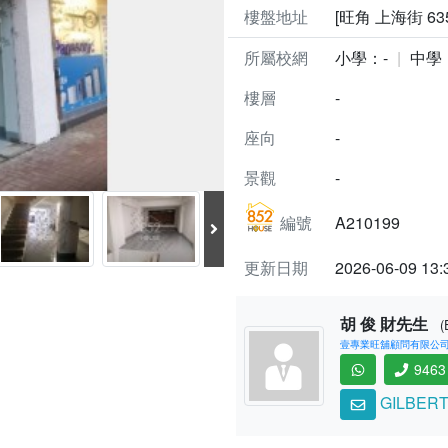
樓盤地址
[旺角 上海街 63
所屬校網
小學：-
中學
樓層
-
座向
-
景觀
-
編號
A210199
更新日期
2026-06-09 13:
胡 俊 財先生
(
壹專業旺舖顧問有限公司 (C
9463
GILBERT