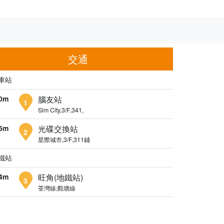
交通
車站
0m
腦友站
1
Sim City,3/F,341,
5m
光碟交換站
2
星際城市,3/F,311鋪
鐵站
4m
旺角(地鐵站)
3
荃灣線;觀塘線