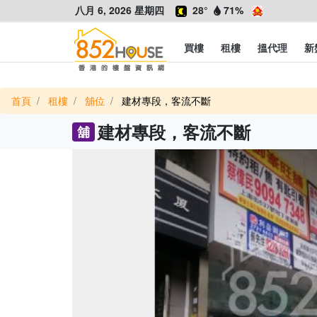
八月 6, 2026 星期四
28°
71%
買樓
租樓
搵代理
新
首頁
租樓
舖位
建材專段，客流不斷
建材專段，客流不斷
舖