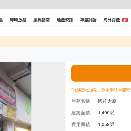
盤
即時放盤
按揭指南
地產資訊
專題討論
海外房產
新
*此樓盤已過期，故本網站未能確
屋苑名稱
國祥大廈
建築面積
1,400呎
實用面積
1,058呎