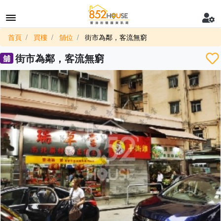
首頁
買樓
舖位
街市為鄰，客流無窮
街市為鄰，客流無窮
舖