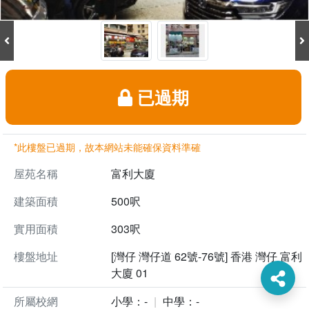
已過期
*此樓盤已過期，故本網站未能確保資料準確
屋苑名稱
富利大廈
建築面積
500呎
實用面積
303呎
樓盤地址
[灣仔 灣仔道 62號-76號] 香港 灣仔 富利
大廈 01
所屬校網
小學：-
中學：-