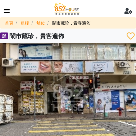
首頁
租樓
舖位
鬧市藏珍，貴客遍佈
鬧市藏珍，貴客遍佈
舖