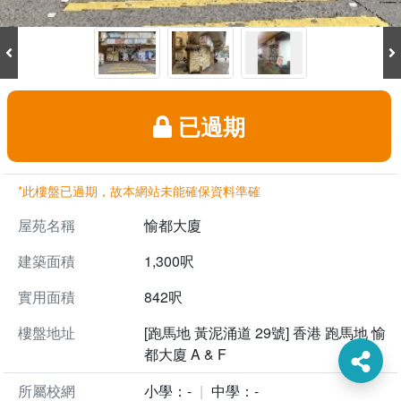
已過期
*此樓盤已過期，故本網站未能確保資料準確
屋苑名稱
愉都大廈
建築面積
1,300呎
實用面積
842呎
樓盤地址
[跑馬地 黃泥涌道 29號] 香港 跑馬地 愉
都大廈 A & F
所屬校網
小學：-
中學：-