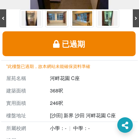
已過期
*此樓盤已過期，故本網站未能確保資料準確
屋苑名稱
河畔花園 C座
建築面積
368呎
實用面積
246呎
樓盤地址
[沙田] 新界 沙田 河畔花園 C座
所屬校網
小學：-
中學：-