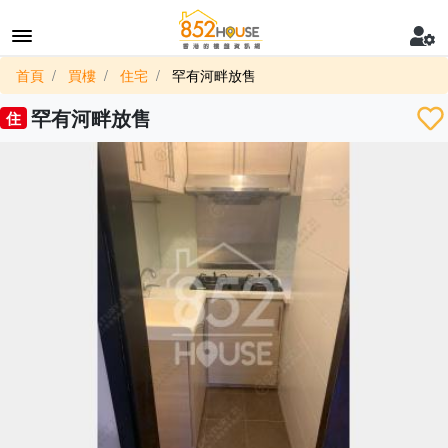
首頁
買樓
住宅
罕有河畔放售
罕有河畔放售
住