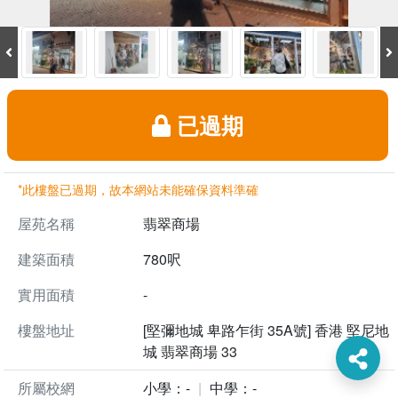
已過期
*此樓盤已過期，故本網站未能確保資料準確
屋苑名稱
翡翠商場
建築面積
780呎
實用面積
-
樓盤地址
[堅彌地城 卑路乍街 35A號] 香港 堅尼地
城 翡翠商場 33
所屬校網
小學：-
中學：-